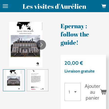
Les visites d'Aurélien
Passer
au
contenu
Epernay :
principal
follow the
guide!
20,00 €
Livraison gratuite
Ajouter
au
panier